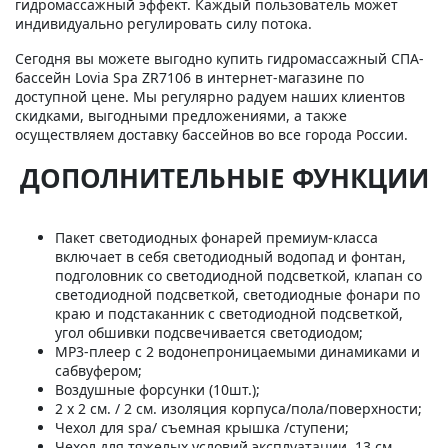
гидромассажный эффект. Каждый пользователь может
индивидуально регулировать силу потока.
Сегодня вы можете выгодно купить гидромассажный СПА-
бассейн Lovia Spa ZR7106 в интернет-магазине по
доступной цене. Мы регулярно радуем наших клиентов
скидками, выгодными предложениями, а также
осуществляем доставку бассейнов во все города России.
ДОПОЛНИТЕЛЬНЫЕ ФУНКЦИИ
Пакет светодиодных фонарей премиум-класса
включает в себя светодиодный водопад и фонтан,
подголовник со светодиодной подсветкой, клапан со
светодиодной подсветкой, светодиодные фонари по
краю и подстаканник с светодиодной подсветкой,
угол обшивки подсвечивается светодиодом;
MP3-плеер с 2 водонепроницаемыми динамиками и
сабвуфером;
Воздушные форсунки (10шт.);
2 х 2 см. / 2 см. изоляция корпуса/пола/поверхности;
Чехол для spa/ съемная крышка /ступени;
Чехол для тяжелых условий эксплуатации, 13 см.