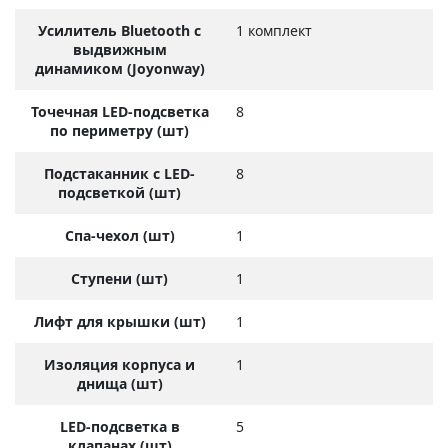
Усилитель Bluetooth с
1 комплект
выдвижным
динамиком (Joyonway)
Точечная LED-подсветка
8
по периметру (шт)
Подстаканник с LED-
8
подсветкой (шт)
Спа-чехол (шт)
1
Ступени (шт)
1
Лифт для крышки (шт)
1
Изоляция корпуса и
1
днища (шт)
LED-подсветка в
5
клапанах (шт)