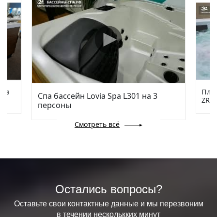
via
Плав
Спа бассейн Lovia Spa L301 на 3
ZR78
персоны
Смотреть всё
Остались вопросы?
Оставьте свои контактные данные и мы перезвоним
в течении несколькких минут