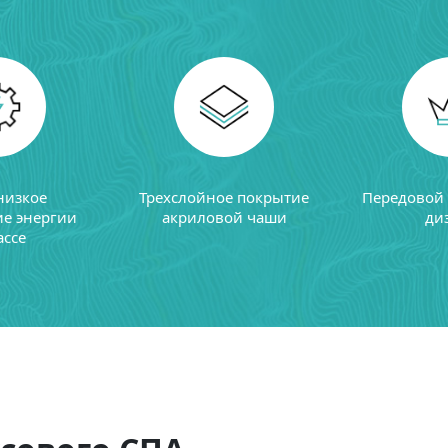
низкое
Трехслойное покрытие
Передовой
ие энергии
акриловой чаши
ди
ассе