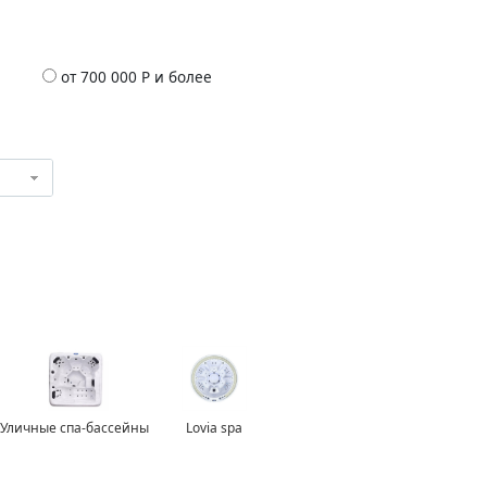
от 700 000 Р и более
Уличные спа-бассейны
Lovia spa