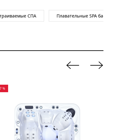
траиваемые СПА
Плавательные SPA бассейны
-7 %
-7 %