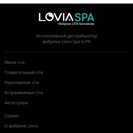
Эксклюзивный дистрибьютер
фабрики Lovia Spa в РФ
Мини спа
Плавательный спа
Переливные спа
Встраиваемые спа
Аксессуары
Сервис
О фабрике Lovia