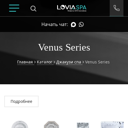
Начать чат:
Venus Series
Главная
Каталог
Джакузи спа
Venus Series
Умный подбор спа
Подробнее
ДИАПАЗОН ЦЕН
Все