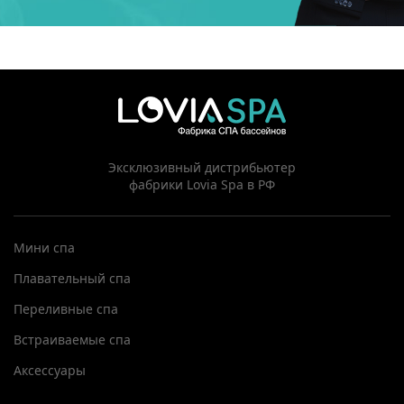
Эксклюзивный дистрибьютер
фабрики Lovia Spa в РФ
Мини спа
Плавательный спа
Переливные спа
Встраиваемые спа
Аксессуары