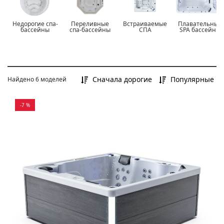
до 400 000 Р
от 400 000 Р до 700 000 Р
Недорогие спа-
Переливные
Встраиваемые
Плавательные
от 700 000 Р и более
бассейны
спа-бассейны
СПА
SPA бассейны
Сначала дорогие
Популярные
Найдено 6 моделей
-7 %