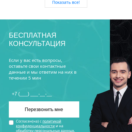
Показать все!
БЕСПЛАТНАЯ
КОНСУЛЬТАЦИЯ
Если у вас есть вопросы,
оставьте свои контактные
данные и мы ответим на них в
течении 5 мин
Согласен(на) с
политикой
конфиденциальности
и на
обработку персональных данных
.