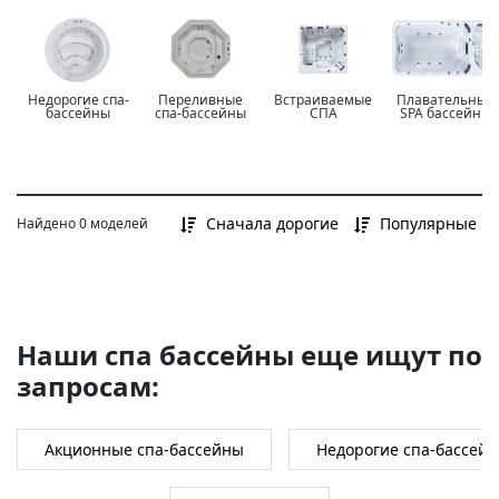
Все
до 400 000 Р
от 400 000 Р до 700 000 Р
Недорогие спа-
Переливные
Встраиваемые
Плавательные
от 700 000 Р и более
бассейны
спа-бассейны
СПА
SPA бассейны
Сначала дорогие
Популярные
Найдено 0 моделей
Наши спа бассейны еще ищут по
запросам:
Акционные спа-бассейны
Недорогие спа-бассей