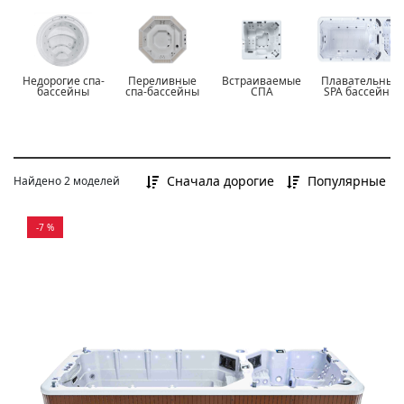
Все
до 400 000 Р
от 400 000 Р до 700 000 Р
Недорогие спа-
Переливные
Встраиваемые
Плавательные
от 700 000 Р и более
бассейны
спа-бассейны
СПА
SPA бассейны
Сначала дорогие
Популярные
Найдено 2 моделей
-7 %