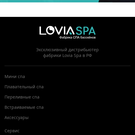
Эксклюзивный дистрибьютер
фабрики Lovia Spa в РФ
Мини спа
Плавательный спа
Переливные спа
Встраиваемые спа
Аксессуары
Сервис