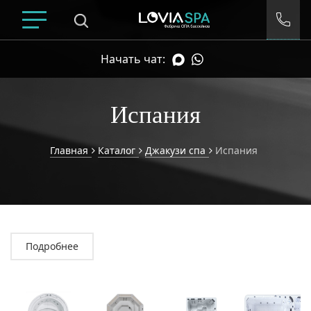
Начать чат:
Испания
Главная
Каталог
Джакузи спа
Испания
Умный подбор спа
Подробнее
ДИАПАЗОН ЦЕН
Все