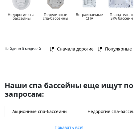
до 400 000 Р
от 400 000 Р до 700 000 Р
Недорогие спа-
Переливные
Встраиваемые
Плавательные
от 700 000 Р и более
бассейны
спа-бассейны
СПА
SPA бассейны
Сначала дорогие
Популярные
Найдено 0 моделей
Наши спа бассейны еще ищут по
запросам:
Акционные спа-бассейны
Недорогие спа-бассей
Показать все!