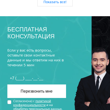
Показать все!
БЕСПЛАТНАЯ
КОНСУЛЬТАЦИЯ
Если у вас есть вопросы,
оставьте свои контактные
данные и мы ответим на них в
течении 5 мин
Согласен(на) с
политикой
конфиденциальности
и на
обработку персональных данных
.