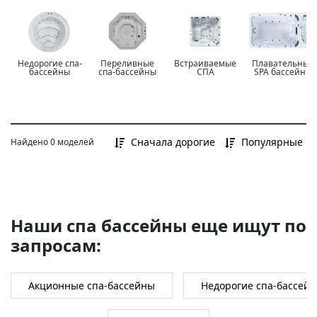
Все
до 400 000 Р
от 400 000 Р до 700 000 Р
Недорогие спа-
Переливные
Встраиваемые
Плавательные
от 700 000 Р и более
бассейны
спа-бассейны
СПА
SPA бассейны
Сначала дорогие
Популярные
Найдено 0 моделей
Наши спа бассейны еще ищут по
запросам:
Акционные спа-бассейны
Недорогие спа-бассей