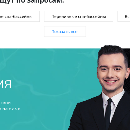
ие спа-бассейны
Переливные спа-бассейны
Вс
Показать все!
ИЯ
 свои
 на них в