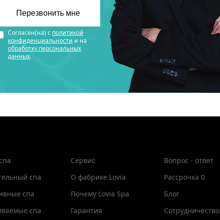
Согласен(на) с
политикой
конфиденциальности
и на
обработку персональных
данных
.
спа
Сервис
Вопрос - ответ
тельный спа
О фабрике Lovia
Рассрочка 0
ивные спа
Почему Lovia Spa
Блог
иваемые спа
Гарантия
Сотрудничество