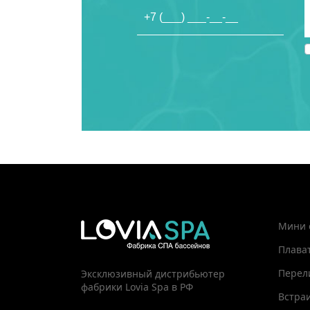
Мини 
Плава
Перел
Эксклюзивный дистрибьютер
фабрики Lovia Spa в РФ
Встра