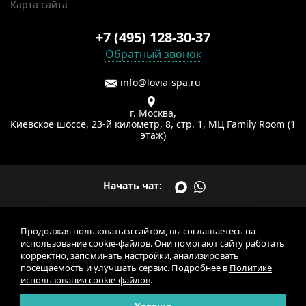
Карта сайта
+7 (495) 128-30-37
Обратный звонок
info@lovia-spa.ru
г. Москва,
Киевское шоссе, 23-й километр, 8, стр. 1, МЦ Family Room (1
этаж)
Начать чат:
© 2026 ООО «Биотроника». Все права защищены
Продолжая пользоваться сайтом, вы соглашаетесь на
использование cookie-файлов. Они помогают сайту работать
Разработка и
продвижение
корректно, запоминать настройки, анализировать
Политика конфиденциальности
посещаемость и улучшать сервис. Подробнее в
Политике
Политика обработки персональных данных
использования cookie-файлов
.
Политика использования cookie-файлов