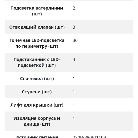
Подсветка ватерлинии
2
(шт)
Отводящий клапан (шт)
3
Точечная LED-подсветка
36
по периметру (шт)
Подстаканник с LED-
4
подсветкой (шт)
Спа-чехол (шт)
1
Ступени (шт)
1
Лифт для крышки (шт)
1
Изоляция корпуса и
1
днища (шт)
Источник питания
220В/380В/110В