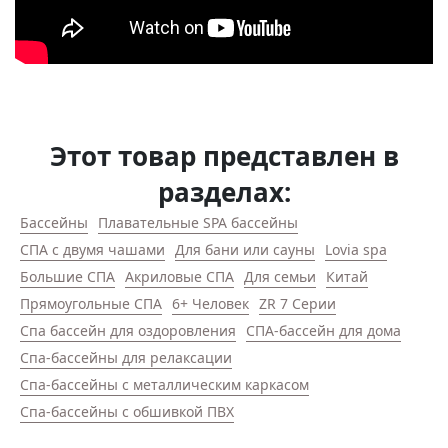
Этот товар представлен в
разделах:
Бассейны
Плавательные SPA бассейны
СПА с двумя чашами
Для бани или сауны
Lovia spa
Большие СПА
Акриловые СПА
Для семьи
Китай
Прямоугольные СПА
6+ Человек
ZR 7 Серии
Спа бассейн для оздоровления
СПА-бассейн для дома
Спа-бассейны для релаксации
Спа-бассейны с металлическим каркасом
Спа-бассейны с обшивкой ПВХ