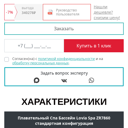
Нашли
выгода
Руководство
-7%
дешевле?
340278₽
пользователя
снизим цену!
Заказать
Согласен(на) с
политикой конфиденциальности
и на
обработку персональных данных
.
Задать вопрос эксперту
ХАРАКТЕРИСТИКИ
Плавательный Спа Бассейн Lovia Spa ZR7860
стандартная конфигурация